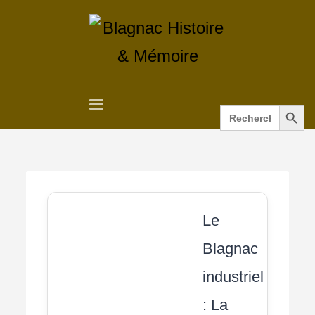
Search Button
Search
for:
Le
Blagnac
industriel
: La