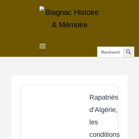
Search Button
Search
for:
Rapatriés
d’Algérie,
les
conditions