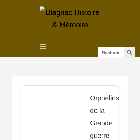
Search Button
Search
for:
Orphelins
de la
Grande
guerre