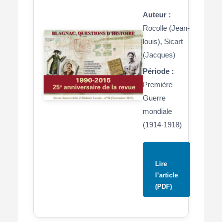
Auteur :
Rocolle (Jean-
louis), Sicart
(Jacques)
Période :
Première
Guerre
mondiale
(1914-1918)
Lire
l’article
(PDF)