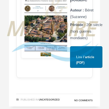
Auteur :
Béret
(Suzanne)
Période :
20e siècle
(hors guerres
mondiales)
Lire l’article
(PDF)
PUBLISHED IN
UNCATEGORIZED
NO COMMENTS