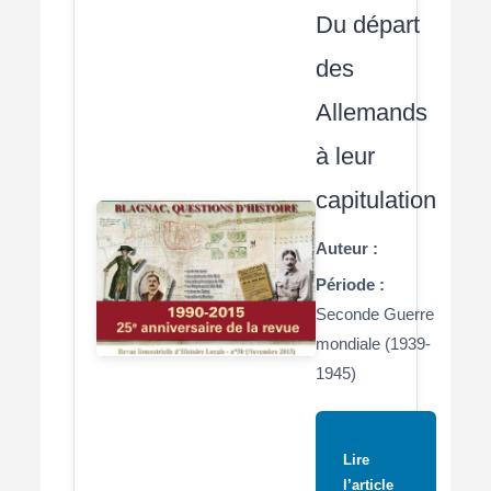
Du départ
des
Allemands
à leur
capitulation
Auteur :
Période :
Seconde Guerre
mondiale (1939-
1945)
Lire
l’article