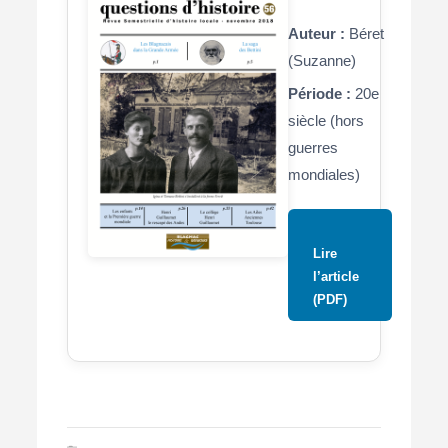
Auteur :
Béret
(Suzanne)
Période :
20e
siècle (hors
guerres
mondiales)
Lire
l’article
(PDF)