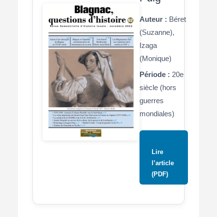
Auteur :
Béret
(Suzanne),
Izaga
(Monique)
Période :
20e
siècle (hors
guerres
mondiales)
Lire
l’article
(PDF)