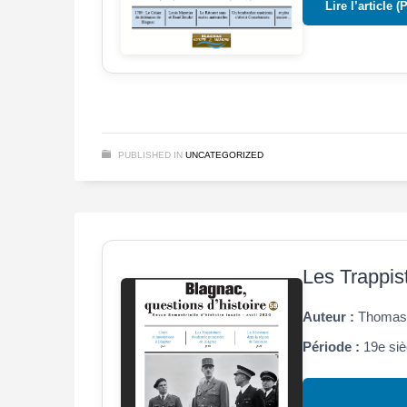
Lire l’article (
PUBLISHED IN
UNCATEGORIZED
Les Trappis
Auteur :
Thomas 
Période :
19e siè