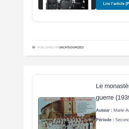
Lire l’article (
PUBLISHED IN
UNCATEGORIZED
Le monastèr
guerre (193
Auteur :
Marie-An
Période :
Seconde