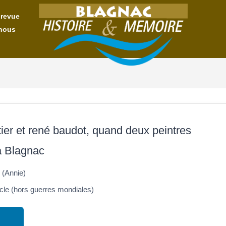
 revue
nous
ier et rené baudot, quand deux peintres
à Blagnac
(Annie)
cle (hors guerres mondiales)