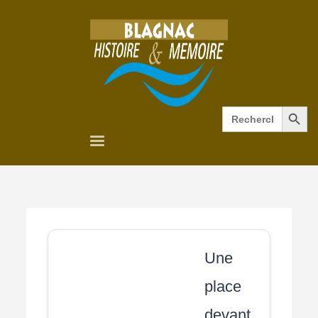
Search Button
Search
for:
Une
place
devant