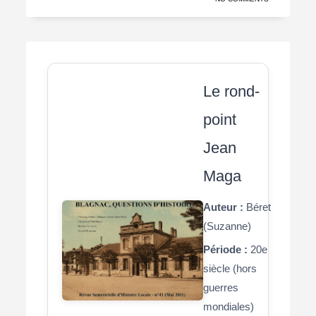
Le rond-
point
Jean
Maga
Auteur :
Béret
(Suzanne)
Période :
20e
siècle (hors
guerres
mondiales)