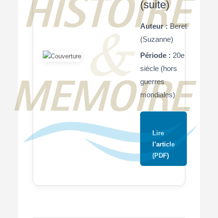
(suite)
Auteur :
Beret
(Suzanne)
Période :
20e
siècle (hors
guerres
mondiales)
Lire
l’article
(PDF)