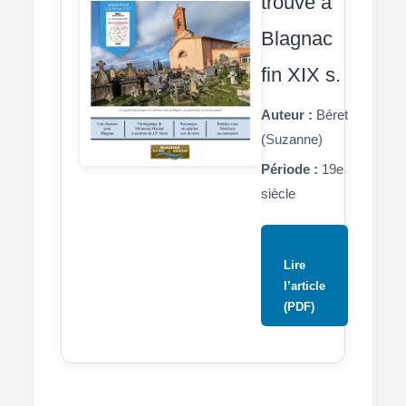
trouvé à
Blagnac
fin XIX s.
Auteur :
Béret
(Suzanne)
Période :
19e
siècle
Lire
l’article
(PDF)