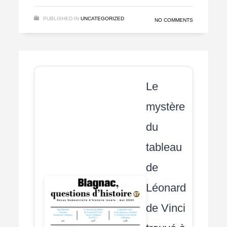
PUBLISHED IN
UNCATEGORIZED
NO COMMENTS
Le
mystère
du
tableau
de
Léonard
de Vinci