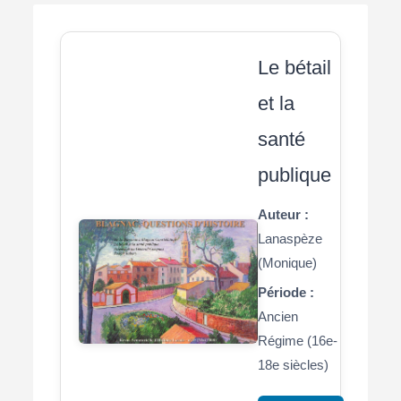
Le bétail
et la
santé
publique
Auteur :
Lanaspèze
(Monique)
Période :
Ancien
Régime (16e-
18e siècles)