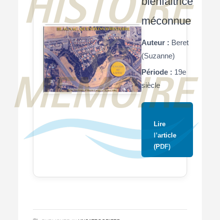
bienfaitrice
méconnue
Auteur :
Beret
(Suzanne)
Période :
19e
siècle
Lire
l’article
(PDF)