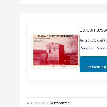
La comtess
Auteur :
Sicart (
Période :
Révolut
Lire l’article (
PUBLISHED IN
UNCATEGORIZED