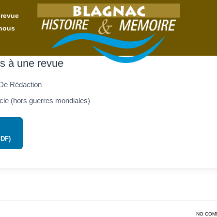
 revue
nous
s à une revue
De Rédaction
cle (hors guerres mondiales)
PDF)
NO COM