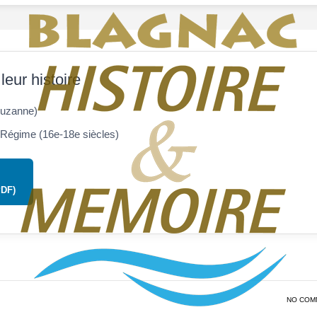
leur histoire
Suzanne)
Régime (16e-18e siècles)
PDF)
NO COM