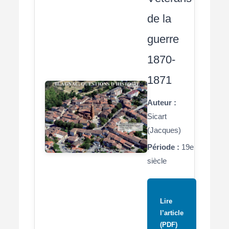
de la
guerre
1870-
1871
Auteur :
Sicart
(Jacques)
Période :
19e
siècle
Lire
l’article
(PDF)