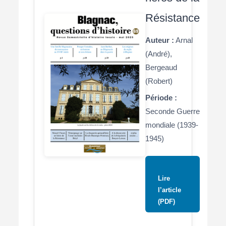
Résistance
Auteur :
Arnal
(André),
Bergeaud
(Robert)
Période :
Seconde Guerre
mondiale (1939-
1945)
Lire
l’article
(PDF)