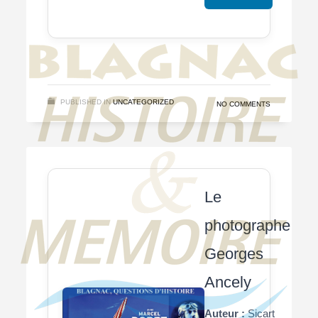
PUBLISHED IN
UNCATEGORIZED
NO COMMENTS
Le
photographe
Georges
Ancely
Auteur :
Sicart