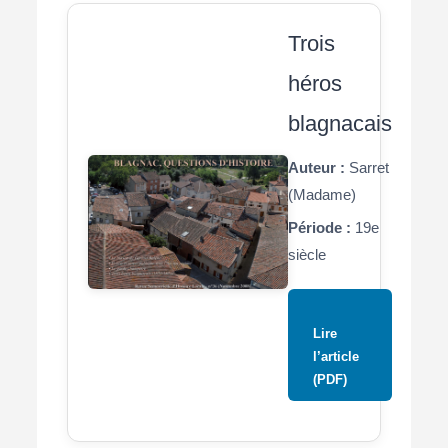
Trois
héros
blagnacais
Auteur :
Sarret
(Madame)
Période :
19e
siècle
Lire
l’article
(PDF)