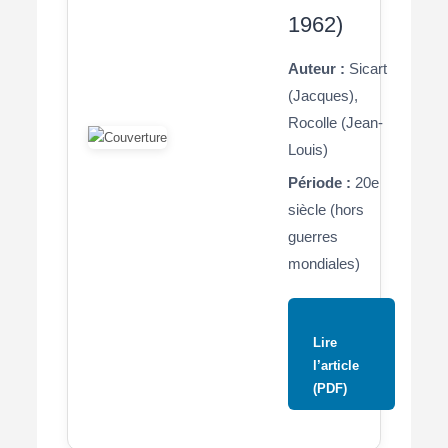
1962)
Auteur :
Sicart
(Jacques),
Rocolle (Jean-
Louis)
Période :
20e
siècle (hors
guerres
mondiales)
Lire
l’article
(PDF)